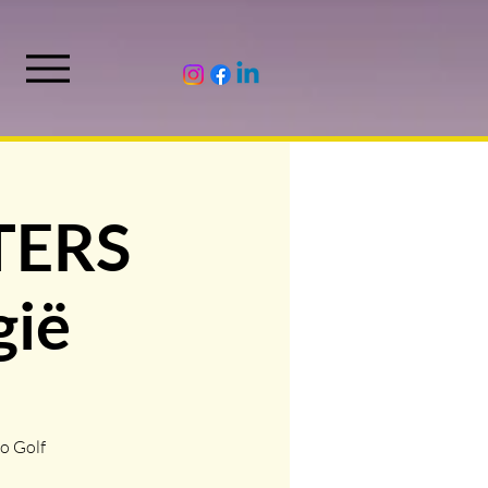
TERS
gië
o Golf