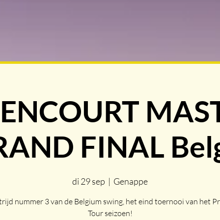
ENCOURT MAS
AND FINAL Bel
di 29 sep
  |  
Genappe
rijd nummer 3 van de Belgium swing, het eind toernooi van het Pr
Tour seizoen!