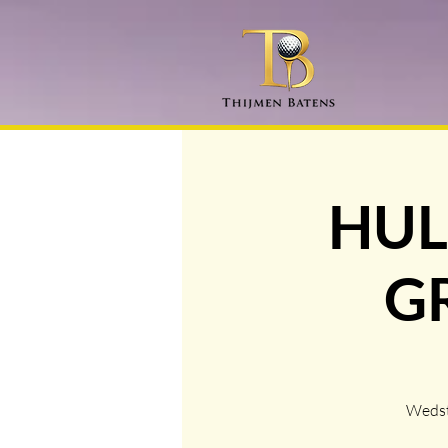
HUL
GR
Wedst